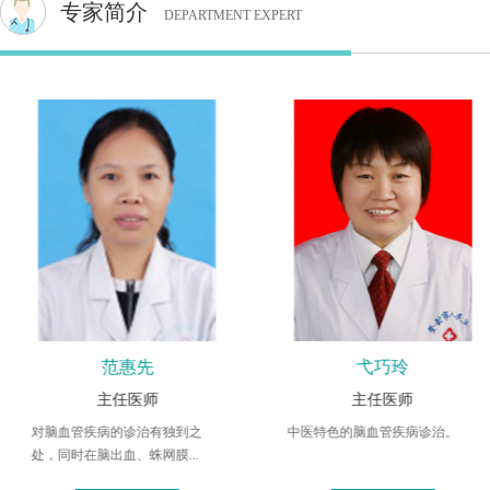
专家简介
DEPARTMENT EXPERT
弋巧玲
耿宏旭
主任医师
主任医师
中医特色的脑血管疾病诊治。
急性心肌梗死、心搏骤停、恶性
心律失常、急性心力衰竭...