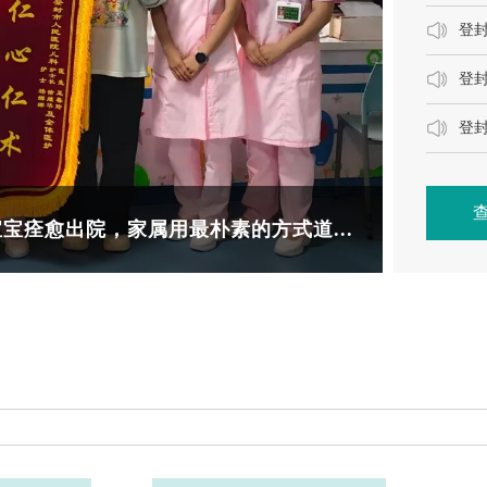
登封
登
登封
|登医急诊走进豫联新丰矿开展急救...
“安全伞”
宝痊愈出院，家属用最朴素的方式道...
50岁+男性的一份安心保障！