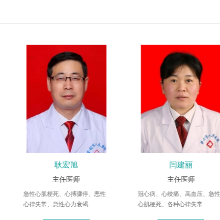
闫建丽
郭杏花
主任医师
副主任医师
冠心病、心绞痛、高血压、急性
急危重患者的诊断、治疗。
心肌梗死、各种心律失常...