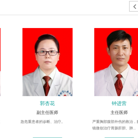
钟进营
李宁博
主任医师
副主任医师
严重胸部腹部外伤的救治，腹腔
胸、腹严重复合伤，肺部、
镜微创治疗胃肠肝胆、肺...
肿瘤，甲状腺，乳腺，肝...