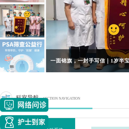
健康科普进矿区 急救技能护平安|
防溺水课堂进暑托，撑起职工子女
一面锦旗，一封手写信｜1岁半宝
本周五，免费前列腺疾病筛查，给
科室导航
SECTION NAVIGATION