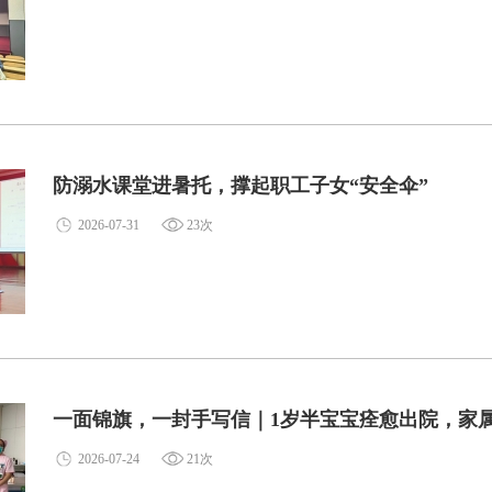
防溺水课堂进暑托，撑起职工子女“安全伞”
2026-07-31
23次
一面锦旗，一封手写信｜1岁半宝宝痊愈出院，家
2026-07-24
21次