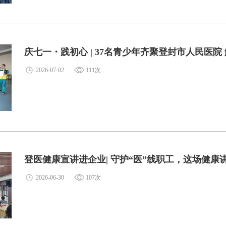
庆七一・践初心 | 37名青少年齐聚登封市人民医院
2026-07-02
111次
登医健康宣讲进企业| 守护“医”线职工，这场健康
2026-06-30
107次