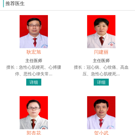
推荐医生
耿宏旭
闫建丽
主任医师
主任医师
擅长：急性心肌梗死、心搏骤
擅长：冠心病、心绞痛、高血
停、恶性心律失常...
压、急性心肌梗死...
详细
详细
郭杏花
贺小武